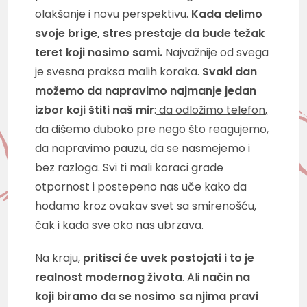
olakšanje i novu perspektivu.
Kada delimo
svoje brige, stres prestaje da bude težak
teret koji nosimo sami.
Najvažnije od svega
je svesna praksa malih koraka.
Svaki dan
možemo da napravimo najmanje jedan
izbor koji štiti naš mir
:
da odložimo telefon,
da dišemo duboko pre nego što reagujemo,
da napravimo pauzu, da se nasmejemo i
bez razloga. Svi ti mali koraci grade
otpornost i postepeno nas uče kako da
hodamo kroz ovakav svet sa smirenošću,
čak i kada sve oko nas ubrzava.
Na kraju,
pritisci će uvek postojati i to je
realnost modernog života
. Ali
način na
koji biramo da se nosimo sa njima pravi