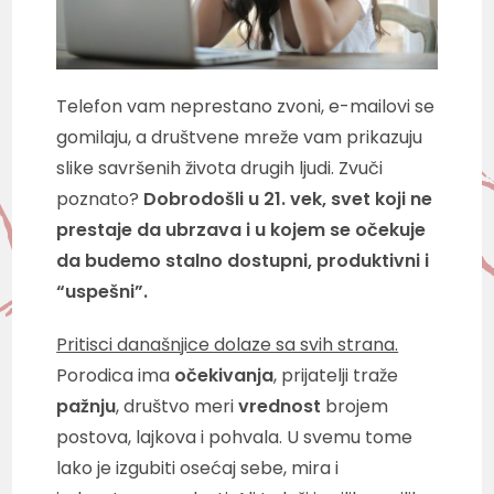
Telefon vam neprestano zvoni, e-mailovi se
gomilaju, a društvene mreže vam prikazuju
slike savršenih života drugih ljudi. Zvuči
poznato?
Dobrodošli u 21. vek, svet koji ne
prestaje da ubrzava i u kojem se očekuje
da budemo stalno dostupni, produktivni i
“uspešni”.
Pritisci današnjice dolaze sa svih strana.
Porodica ima
očekivanja
, prijatelji traže
pažnju
, društvo meri
vrednost
brojem
postova, lajkova i pohvala. U svemu tome
lako je izgubiti osećaj sebe, mira i