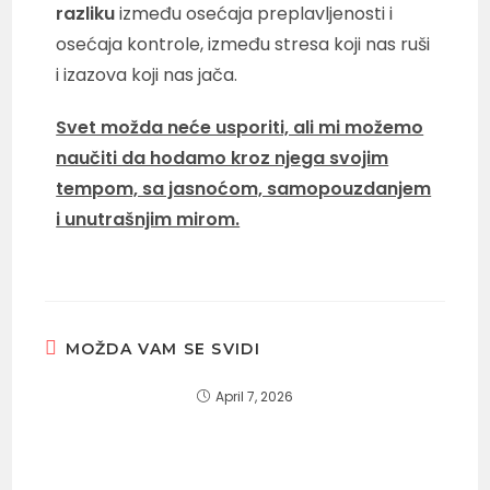
razliku
između osećaja preplavljenosti i
osećaja kontrole, između stresa koji nas ruši
i izazova koji nas jača.
Svet možda neće usporiti, ali mi možemo
naučiti da hodamo kroz njega svojim
tempom, sa jasnoćom, samopouzdanjem
i unutrašnjim mirom.
MOŽDA VAM SE SVIDI
April 7, 2026