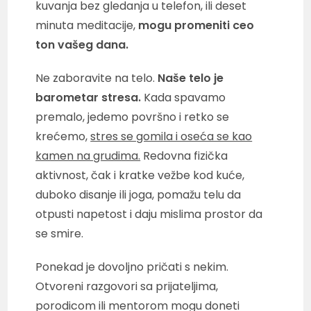
kuvanja bez gledanja u telefon, ili deset
minuta meditacije,
mogu promeniti ceo
ton vašeg dana.
Ne zaboravite na telo.
Naše telo je
barometar stresa.
Kada spavamo
premalo, jedemo površno i retko se
krećemo,
stres se gomila i oseća se kao
kamen na grudima.
Redovna fizička
aktivnost, čak i kratke vežbe kod kuće,
duboko disanje ili joga, pomažu telu da
otpusti napetost i daju mislima prostor da
se smire.
Ponekad je dovoljno pričati s nekim.
Otvoreni razgovori sa prijateljima,
porodicom ili mentorom mogu doneti