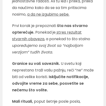
jednostavne radosti. Ali tu leži i prilika, prilika
da naučimo kako da se sa tim pritiscima
nosimo,
a da ne izgubimo sebe.
Prvi korak je prepoznati
šta nas stvarno
opterećuje.
Ponekad je
stres rezultat
stvarnih obaveza
, a ponekad to što stalno
upoređujemo svoj život sa “najboljom
verzijom” tuđih života.
Granice su vaš saveznik.
U svetu koji
neprestano traži vašu pažnju, reći “ne” može
biti od velike koristi.
Isključite notifikacije,
odvojite vreme za sebe, posvetite se
nečemu što volite.
Mali rituali,
poput šetnje posle posla,