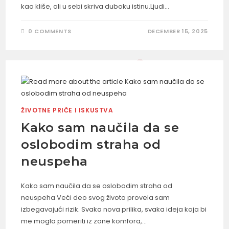
kao kliše, ali u sebi skriva duboku istinu.Ljudi…
0 COMMENTS
DECEMBER 15, 2025
ŽIVOTNE PRIČE I ISKUSTVA
Kako sam naučila da se
oslobodim straha od
neuspeha
Kako sam naučila da se oslobodim straha od
neuspeha Veći deo svog života provela sam
izbegavajući rizik. Svaka nova prilika, svaka ideja koja bi
me mogla pomeriti iz zone komfora,…