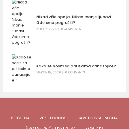
Nikad više opcija. Nikad manje ljubavi.
Gde smo pogrešili?
APRIL 7, 2026
/
0 COMMENTS
Kako se nositi sa pritiscima danasnjice?
MARCH 15, 2026
/
0 COMMENTS
POČETNA
VEZE I ODNOSI
SAVETI I INSPIRACIJA
ŽIVOTNE PRIČE I ISKUSTVA
KONTAKT