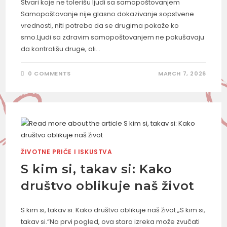
Stvari koje ne tolerišu ljudi sa samopoštovanjem
Samopoštovanje nije glasno dokazivanje sopstvene
vrednosti, niti potreba da se drugima pokaže ko
smo.Ljudi sa zdravim samopoštovanjem ne pokušavaju
da kontrolišu druge, ali…
0 COMMENTS
MARCH 7, 2026
ŽIVOTNE PRIČE I ISKUSTVA
S kim si, takav si: Kako
društvo oblikuje naš život
S kim si, takav si: Kako društvo oblikuje naš život „S kim si,
takav si.“Na prvi pogled, ova stara izreka može zvučati