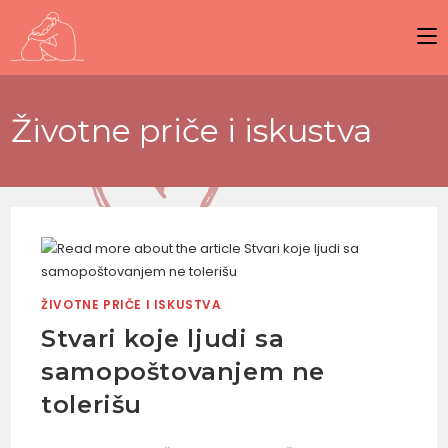
Životne priče i iskustva
ŽIVOTNE PRIČE I ISKUSTVA
Stvari koje ljudi sa
samopoštovanjem ne
tolerišu