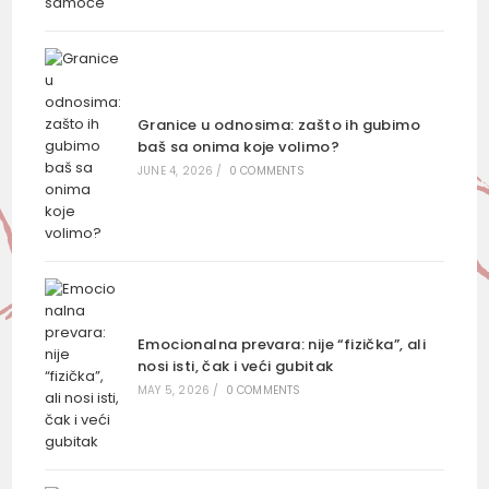
Granice u odnosima: zašto ih gubimo
baš sa onima koje volimo?
JUNE 4, 2026
/
0 COMMENTS
Emocionalna prevara: nije “fizička”, ali
nosi isti, čak i veći gubitak
MAY 5, 2026
/
0 COMMENTS