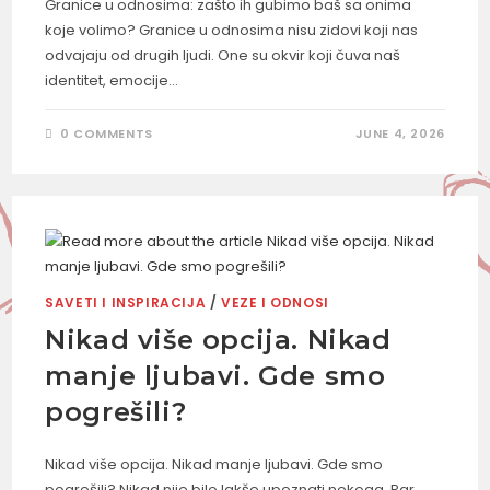
Granice u odnosima: zašto ih gubimo baš sa onima
koje volimo? Granice u odnosima nisu zidovi koji nas
odvajaju od drugih ljudi. One su okvir koji čuva naš
identitet, emocije…
0 COMMENTS
JUNE 4, 2026
SAVETI I INSPIRACIJA
/
VEZE I ODNOSI
Nikad više opcija. Nikad
manje ljubavi. Gde smo
pogrešili?
Nikad više opcija. Nikad manje ljubavi. Gde smo
pogrešili? Nikad nije bilo lakše upoznati nekoga. Par