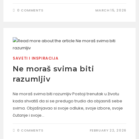
0 COMMENTS
MARCH 15, 2026
SAVETI I INSPIRACIJA
Ne moraš svima biti
razumljiv
Ne moraš svima biti razumljiv Postoji trenutak u životu
kada shvatiš da si se predugo trudio da objasniš sebe
svima. Objašnjavao si svoje odluke, svoje izbore, svoje
ćutanje i svoje…
0 COMMENTS
FEBRUARY 22, 2026