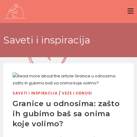
Saveti i inspiracija
SAVETI I INSPIRACIJA
/
VEZE I ODNOSI
Granice u odnosima: zašto
ih gubimo baš sa onima
koje volimo?