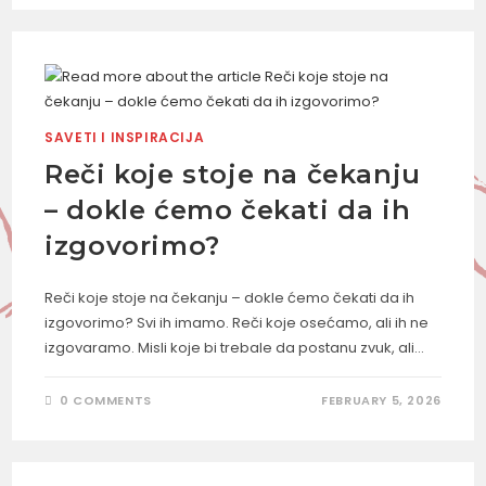
SAVETI I INSPIRACIJA
Reči koje stoje na čekanju
– dokle ćemo čekati da ih
izgovorimo?
Reči koje stoje na čekanju – dokle ćemo čekati da ih
izgovorimo? Svi ih imamo. Reči koje osećamo, ali ih ne
izgovaramo. Misli koje bi trebale da postanu zvuk, ali…
0 COMMENTS
FEBRUARY 5, 2026