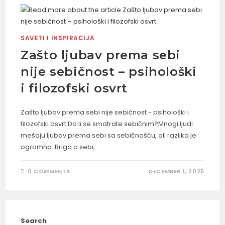
SAVETI I INSPIRACIJA
Zašto ljubav prema sebi
nije sebičnost – psihološki
i filozofski osvrt
Zašto ljubav prema sebi nije sebičnost - psihološki i
filozofski osvrt Da li se smatrate sebičnim?Mnogi ljudi
mešaju ljubav prema sebi sa sebičnošću, ali razlika je
ogromna. Briga o sebi,…
0 COMMENTS
DECEMBER 1, 2025
Search