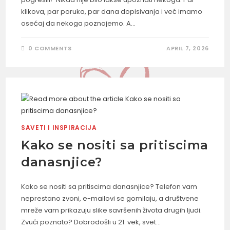
klikova, par poruka, par dana dopisivanja i već imamo
osećaj da nekoga poznajemo. A…
0 COMMENTS
APRIL 7, 2026
SAVETI I INSPIRACIJA
Kako se nositi sa pritiscima
danasnjice?
Kako se nositi sa pritiscima danasnjice? Telefon vam
neprestano zvoni, e-mailovi se gomilaju, a društvene
mreže vam prikazuju slike savršenih života drugih ljudi.
Zvuči poznato? Dobrodošli u 21. vek, svet…