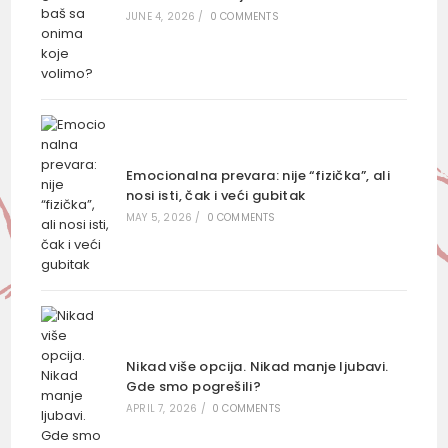
JUNE 4, 2026
/
0 COMMENTS
Emocionalna prevara: nije “fizička”, ali
nosi isti, čak i veći gubitak
MAY 5, 2026
/
0 COMMENTS
Nikad više opcija. Nikad manje ljubavi.
Gde smo pogrešili?
APRIL 7, 2026
/
0 COMMENTS