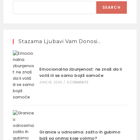
SEARCH
Stazama Ljubavi Vam Donosi…
Emocionalna zbunjenost: ne znaš da li
voliš ili se samo bojiš samoće
JUNE 18, 2026
/
0 COMMENTS
Granice u odnosima: zašto ih gubimo
baš sa onima koje volimo?